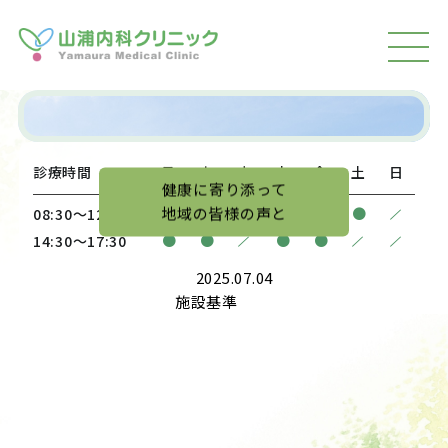
MEN
U
診療時間
月
火
水
木
金
土
日
健康に寄り添って
地域の皆様の声と
/
●
●
●
●
●
●
08:30〜12:00
/
/
/
●
●
●
●
14:30〜17:30
2025.07.04
施設基準