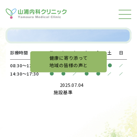
MEN
U
診療時間
月
火
水
木
金
土
日
健康に寄り添って
地域の皆様の声と
/
●
●
●
●
●
●
08:30〜12:00
/
/
/
●
●
●
●
14:30〜17:30
2025.07.04
施設基準