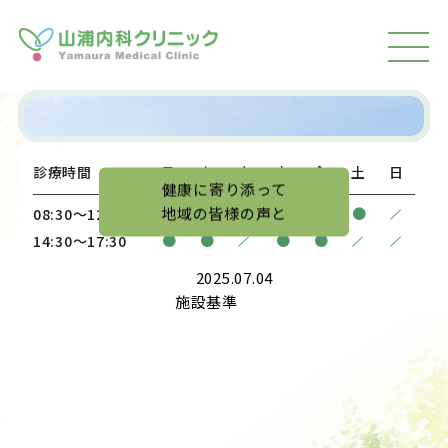
MEN
U
診療時間
月
火
水
木
金
土
日
健康に寄り添って
地域の皆様の声と
/
●
●
●
●
●
●
08:30〜12:00
/
/
/
●
●
●
●
14:30〜17:30
2025.07.04
施設基準