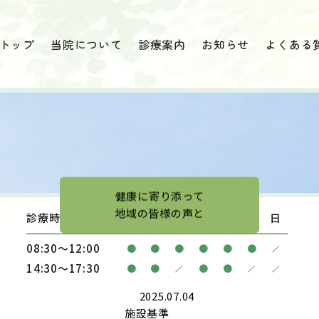
トップ
当院について
診療案内
お知らせ
よくある
健康に寄り添って
地域の皆様の声と
診療時間
月
火
水
木
金
土
日
08:30〜12:00
/
●
●
●
●
●
●
14:30〜17:30
/
/
/
●
●
●
●
2025.07.04
施設基準