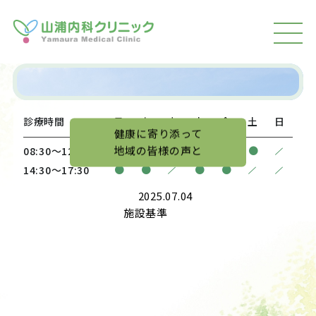
MEN
U
診療時間
月
火
水
木
金
土
日
健康に寄り添って
地域の皆様の声と
/
●
●
●
●
●
●
08:30〜12:00
/
/
/
●
●
●
●
14:30〜17:30
2025.07.04
施設基準