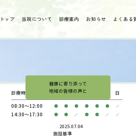
トップ
当院について
診療案内
お知らせ
よくある
健康に寄り添って
地域の皆様の声と
診療時間
月
火
水
木
金
土
日
08:30〜12:00
/
●
●
●
●
●
●
14:30〜17:30
/
/
/
●
●
●
●
2025.07.04
施設基準